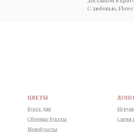
доставкой в крат
С любовью, Flower
ЦВЕТЫ
ДОПО
Букет дня
Игрушк
Сборные букеты
Свечи 
Монобукеты