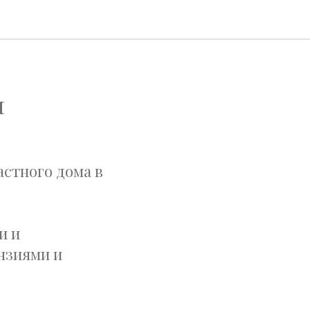
м
астного дома в
и и
нзиями и