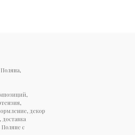
 Поляна,
омпозиций,
ртензия,
формление, декор
, доставка
 Поляне с