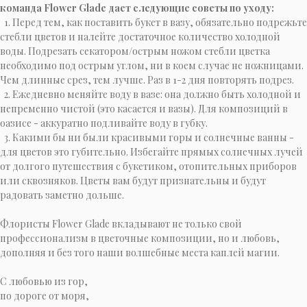
команда Flower Glade дает следующие советы по уходу:
1. Перед тем, как поставить букет в вазу, обязательно подрежьте
стебли цветов и налейте достаточное количество холодной
воды. Подрезать секатором/острым ножом стебли цветка
необходимо под острым углом, ни в коем случае не ножницами.
Чем длинные срез, тем лучше. Раз в 1-2 дня повторять подрез.
2. Ежедневно меняйте воду в вазе: она должно быть холодной и
непременно чистой (это касается и вазы). Для композиций в
оазисе - аккуратно подливайте воду в губку.
3. Какими бы ни были красивыми горы и солнечные ванны -
для цветов это губительно. Избегайте прямых солнечных лучей
от долгого путешествия с букетиком, отопительных приборов
или сквозняков. Цветы вам будут признательны и будут
радовать заметно дольше.
Флористы Flower Glade вкладывают не только свой
профессионализм в цветочные композиции, но и любовь,
дополняя и без того наши волшебные места каплей магии.
C любовью из гор,
по дороге от моря,