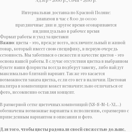
Адлер - 2000 р., Сочи - 2500 р.
Интервальная доставка по Красной Поляне:
диапазон в час с 8:00 до 00:00
праздничные дни и другое время оговариваются
индивидуально в рабочее время
Формат работы и уход за цветами
Важно
: цветы - это, прежде всего, исключительный и живой
товар, который имеет свою специфику, в первую очередь
сезонность. Мы заботимся о свежести и качестве цветов - это
основа нашей работы. В случае отсутствия цветка в выбранном
букете наши флористы всегда подберут замену, либо найдут
максимально близкий вариант. Так же это касается
возможности заказа цветка, если его нет в наличии. Цветовая
палитра в композиции может незначительно отличаться от
фото, несомненно оставляя концепт.
В размерной сетке цветочных композиций (XS-S-M-L-XL…)
обозначены возможные варианты к исполнению, соразмерно с
приведенным вариантом в описании и фото.
Для того, чтобы цветы радовали своей свежестью дольше,