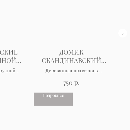
СКИЕ
ДОМИК
ЧНОЙ
СКАНДИНАВСКИЙ
РУЧНОЙ РАБОТЫ
ручной
Деревянная подвеска в
Мяг
ассортименте
р.
750
Подробнее