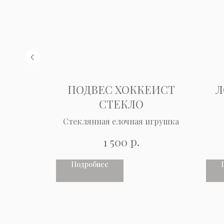
СКИХ
ПОДВЕС ХОККЕИСТ
Л
СНАЯ
СТЕКЛО
тер
Стеклянная елочная игрушка
т.)
р.
1 500
Подробнее