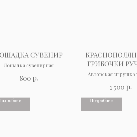
ОШАДКА СУВЕНИР
КРАСНОПОЛЯН
ГРИБОЧКИ РУ
Лошадка сувенирная
РАБОТЫ
Авторская игрушка 
р.
800
работы
р.
1 500
Подробнее
Подробнее