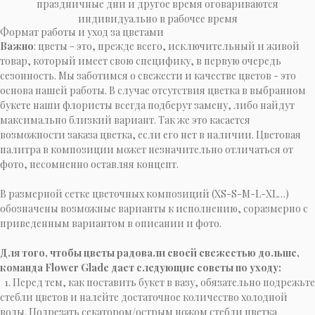
праздничные дни и другое время оговариваются
индивидуально в рабочее время
Формат работы и уход за цветами
Важно
: цветы - это, прежде всего, исключительный и живой
товар, который имеет свою специфику, в первую очередь
сезонность. Мы заботимся о свежести и качестве цветов - это
основа нашей работы. В случае отсутствия цветка в выбранном
букете наши флористы всегда подберут замену, либо найдут
максимально близкий вариант. Так же это касается
возможности заказа цветка, если его нет в наличии. Цветовая
палитра в композиции может незначительно отличаться от
фото, несомненно оставляя концепт.
В размерной сетке цветочных композиций (XS-S-M-L-XL…)
обозначены возможные варианты к исполнению, соразмерно с
приведенным вариантом в описании и фото.
Для того, чтобы цветы радовали своей свежестью дольше,
команда Flower Glade дает следующие советы по уходу:
1. Перед тем, как поставить букет в вазу, обязательно подрежьте
стебли цветов и налейте достаточное количество холодной
воды. Подрезать секатором/острым ножом стебли цветка