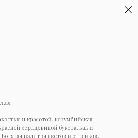
ская
ркостью и красотой, колумбийская
расной сердцевиной букета, как и
 Богатая палитра цветов и оттенков,