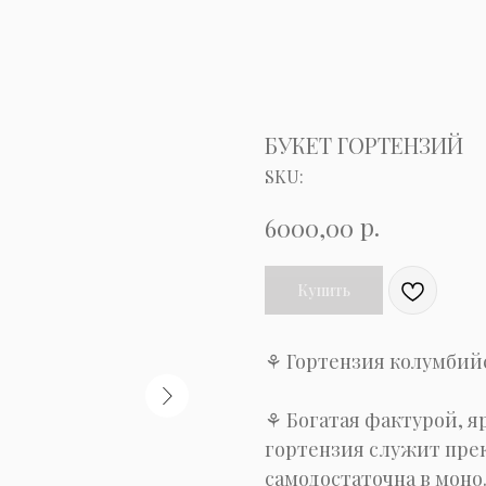
БУКЕТ ГОРТЕНЗИЙ
SKU:
р.
6000,00
Купить
⚘ Гортензия колумбий
⚘ Богатая фактурой, я
гортензия служит прек
самодостаточна в моно.