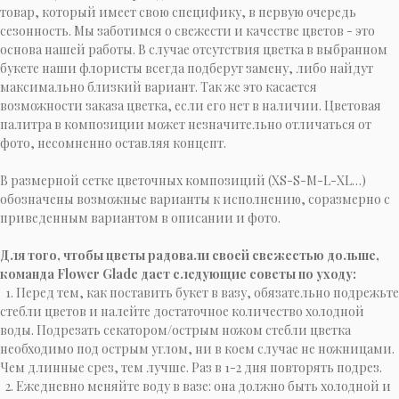
товар, который имеет свою специфику, в первую очередь
сезонность. Мы заботимся о свежести и качестве цветов - это
основа нашей работы. В случае отсутствия цветка в выбранном
букете наши флористы всегда подберут замену, либо найдут
максимально близкий вариант. Так же это касается
возможности заказа цветка, если его нет в наличии. Цветовая
палитра в композиции может незначительно отличаться от
фото, несомненно оставляя концепт.
В размерной сетке цветочных композиций (XS-S-M-L-XL…)
обозначены возможные варианты к исполнению, соразмерно с
приведенным вариантом в описании и фото.
Для того, чтобы цветы радовали своей свежестью дольше,
команда Flower Glade дает следующие советы по уходу:
1. Перед тем, как поставить букет в вазу, обязательно подрежьте
стебли цветов и налейте достаточное количество холодной
воды. Подрезать секатором/острым ножом стебли цветка
необходимо под острым углом, ни в коем случае не ножницами.
Чем длинные срез, тем лучше. Раз в 1-2 дня повторять подрез.
2. Ежедневно меняйте воду в вазе: она должно быть холодной и