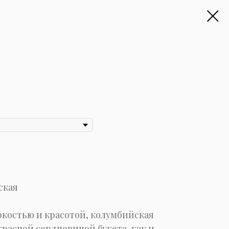
ская
ркостью и красотой, колумбийская
расной сердцевиной букета, как и