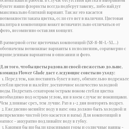
основа нашей работы. В случае отсутствия цветка в выбранном
букете наши флористы всегда подберут замену, либо найдут
максимально близкий вариант. Так же это касается
возможности заказа цветка, если его нет в наличии. Цветовая
палитра в композиции может незначительно отличаться от
фото, несомненно оставляя концепт.
В размерной сетке цветочных композиций (XS-S-M-L-XL…)
обозначены возможные варианты к исполнению, соразмерно с
приведенным вариантом в описании и фото.
Для того, чтобы цветы радовали своей свежестью дольше,
команда Flower Glade дает следующие советы по уходу:
1. Перед тем, как поставить букет в вазу, обязательно подрежьте
стебли цветов и налейте достаточное количество холодной
воды. Подрезать секатором/острым ножом стебли цветка
необходимо под острым углом, ни в коем случае не ножницами.
Чем длинные срез, тем лучше. Раз в 1-2 дня повторять подрез.
2. Ежедневно меняйте воду в вазе: она должно быть холодной и
непременно чистой (это касается и вазы). Для композиций в
оазисе - аккуратно подливайте воду в губку.
3. Какими бы ни были красивыми горы и солнечные ванны -