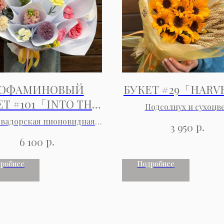
ОФАМИНОВЫЙ
БУКЕТ #29「HARV
ЕТ #101「INTO THE
Подсолнух и сухоцв
LIGHT」
квадорская пионовидная и
р.
3 950
вая, ранункулюс, аллиум,
р.
6 100
иный зев, оксипеталум,
ма, хризантема кустовая,
робнее
Подробнее
с одноголосый и кустовой