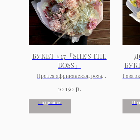
БУКЕТ #17「SHE'S THE
Д
BOSS」
БУК
Протея африканская, роза
Роза э
эквадорская одноголовая и
кусто
р.
10 150
кустовая, гортензия, маттиола,
льв
эустома, гвоздика, декор
эусто
Подробнее
Под
дианту