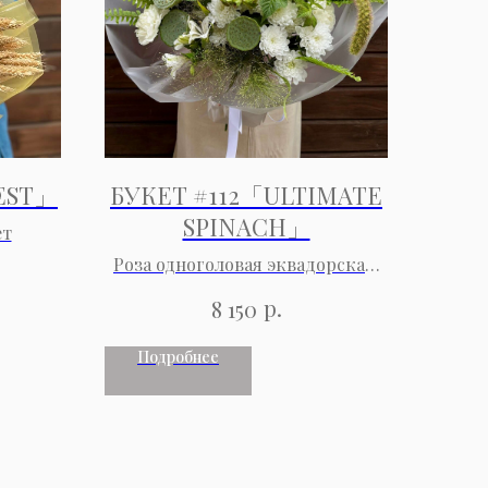
EST」
БУКЕТ #112「ULTIMATE
SPINACH」
ет
Роза одноголовая эквадорская,
коробочка лотоса, паникум,
р.
8 150
гвоздика, альстремерия,
хризантема кустовая, зелень
Подробнее
декоративная