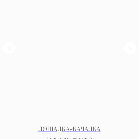
ЛОШАДКА-КАЧАЛКА
Лошадка сувенирная