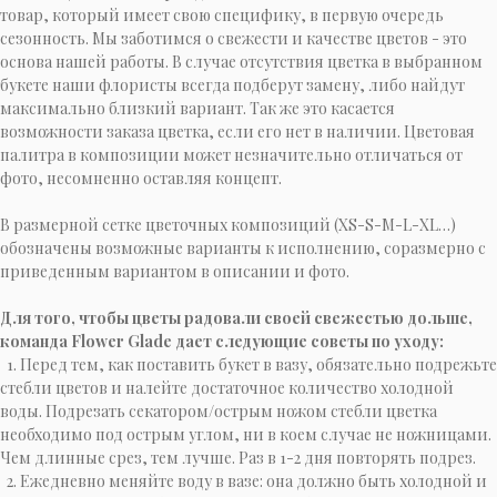
товар, который имеет свою специфику, в первую очередь
сезонность. Мы заботимся о свежести и качестве цветов - это
основа нашей работы. В случае отсутствия цветка в выбранном
букете наши флористы всегда подберут замену, либо найдут
максимально близкий вариант. Так же это касается
возможности заказа цветка, если его нет в наличии. Цветовая
палитра в композиции может незначительно отличаться от
фото, несомненно оставляя концепт.
В размерной сетке цветочных композиций (XS-S-M-L-XL…)
обозначены возможные варианты к исполнению, соразмерно с
приведенным вариантом в описании и фото.
Для того, чтобы цветы радовали своей свежестью дольше,
команда Flower Glade дает следующие советы по уходу:
1. Перед тем, как поставить букет в вазу, обязательно подрежьте
стебли цветов и налейте достаточное количество холодной
воды. Подрезать секатором/острым ножом стебли цветка
необходимо под острым углом, ни в коем случае не ножницами.
Чем длинные срез, тем лучше. Раз в 1-2 дня повторять подрез.
2. Ежедневно меняйте воду в вазе: она должно быть холодной и