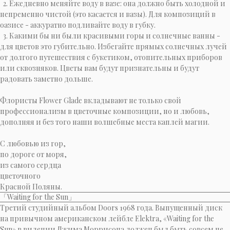
2. Ежедневно меняйте воду в вазе: она должно быть холодной и
непременно чистой (это касается и вазы). Для композиций в
оазисе - аккуратно подливайте воду в губку.
3. Какими бы ни были красивыми горы и солнечные ванны -
для цветов это губительно. Избегайте прямых солнечных лучей
от долгого путешествия с букетиком, отопительных приборов
или сквозняков. Цветы вам будут признательны и будут
радовать заметно дольше.
Флористы Flower Glade вкладывают не только свой
профессионализм в цветочные композиции, но и любовь,
дополняя и без того наши волшебные места каплей магии.
C любовью из гор,
по дороге от моря,
из самого сердца
цветочного
Красной Поляны.
「Waiting for the Sun」
Третий студийный альбом Doors 1968 года. Выпущенный диск
на привычном американском лейбле Elektra, «Waiting for the
Sun» в видении Джима Моррисона должен был быть совсем не