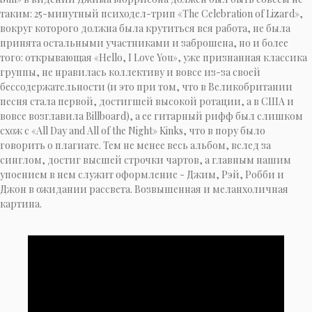
таким: 25-минутный психодел-трип «The Celebration of Lizard»,
вокруг которого должна была крутиться вся работа, не была
принята остальными участниками и заброшена, но и более
того: открывающая «Hello, I Love You», уже признанная классика
группы, не нравилась коллективу и вовсе из-за своей
бессодержательности (и это при том, что в Великобритании
песня стала первой, достигшей высокой ротации, а в США и
вовсе возглавила Billboard), а ее гитарный рифф был слишком
схож с «All Day and All of the Night» Kinks, что в пору было
говорить о плагиате. Тем не менее весь альбом, вслед за
синглом, достиг высшей строчки чартов, а главным нашим
упоением в нем служит оформление - Джим, Рэй, Робби и
Джон в ожидании рассвета. Возвышенная и меланхоличная
картина.