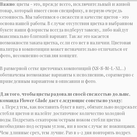
Важно
: цветы - это, прежде всего, исключительный и живой
товар, который имеет свою специфику, в первую очередь
сезонность. Мы заботимся о свежести и качестве цветов - это
основа нашей работы. В случае отсутствия цветка в выбранном
букете наши флористы всегда подберут замену, либо найдут
максимально близкий вариант. Так же это касается
возможности заказа цветка, если его нет в наличии. Цветовая
палитра в композиции может незначительно отличаться от
фото, несомненно оставляя концепт.
В размерной сетке цветочных композиций (XS-S-M-L-XL…)
обозначены возможные варианты к исполнению, соразмерно с
приведенным вариантом в описании и фото.
Для того, чтобы цветы радовали своей свежестью дольше,
команда Flower Glade дает следующие советы по уходу:
1. Перед тем, как поставить букет в вазу, обязательно подрежьте
стебли цветов и налейте достаточное количество холодной
воды. Подрезать секатором/острым ножом стебли цветка
необходимо под острым углом, ни в коем случае не ножницами.
Чем длинные срез, тем лучше. Раз в 1-2 дня повторять подрез.