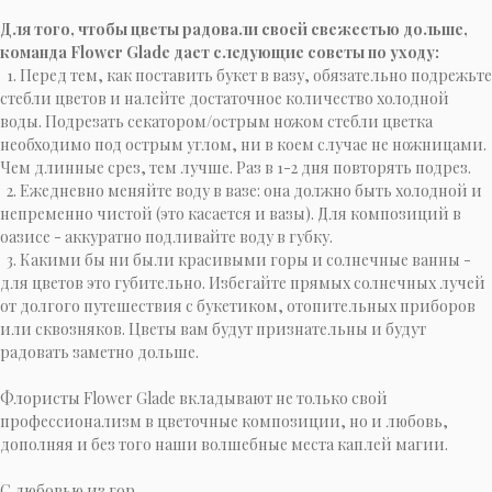
Для того, чтобы цветы радовали своей свежестью дольше,
команда Flower Glade дает следующие советы по уходу:
1. Перед тем, как поставить букет в вазу, обязательно подрежьте
стебли цветов и налейте достаточное количество холодной
воды. Подрезать секатором/острым ножом стебли цветка
необходимо под острым углом, ни в коем случае не ножницами.
Чем длинные срез, тем лучше. Раз в 1-2 дня повторять подрез.
2. Ежедневно меняйте воду в вазе: она должно быть холодной и
непременно чистой (это касается и вазы). Для композиций в
оазисе - аккуратно подливайте воду в губку.
3. Какими бы ни были красивыми горы и солнечные ванны -
для цветов это губительно. Избегайте прямых солнечных лучей
от долгого путешествия с букетиком, отопительных приборов
или сквозняков. Цветы вам будут признательны и будут
радовать заметно дольше.
Флористы Flower Glade вкладывают не только свой
профессионализм в цветочные композиции, но и любовь,
дополняя и без того наши волшебные места каплей магии.
C любовью из гор,