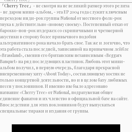
「Cherry Tree」
- не смотря на не великий размер этого релиза
- не даром мини-альбом, - эта EP 2004 года служит ключевым
переходом инди-рок группы National от местного фолк-рок
звука к действительно «новому своему». Постепенный отказ от
барокко-поп-рок издержек со скрипичными и чрезмерной
акустики в сторону более привычного подобия
альтернативного рока начало брать свое. Так же и логично, что
эта работа стала последней, записанной на привычном лейбле
«Brassland», сменив его британским независимым «Beggars
Banquet» на ряд последующих пластинок. Любовь этот мини-
альбом получил, в первую очередь, благодаря прекрасной
вневременному хиту «About Today», составляющему костяк не
только концертной деятельности, но и в целом базу любимых
песен у поклонников. И именно им было адресовано
название «Cherry Tree» от National, подразумевая общее
единение фанатов и их членство в официальной базе на сайте.
Впоследствии для этих поклонников будут выпускаться
специальные тиражи и издания от группы.