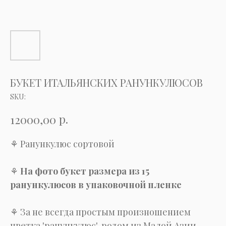
БУКЕТ ИТАЛЬЯНСКИХ РАНУНКУЛЮСОВ
SKU:
р.
12000,00
⚘ Ранункулюс сортовой
⚘
На фото букет размера из 15
ранункулюсов в упаковочной пленке
⚘ За не всегда простым произношением
цветка 'ранункулюс', родом из Малой Азии,