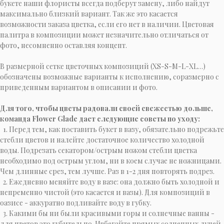
букете наши флористы всегда подберут замену, либо найдут
максимально близкий вариант. Так же это касается
возможности заказа цветка, если его нет в наличии. Цветовая
палитра в композиции может незначительно отличаться от
фото, несомненно оставляя концепт.
В размерной сетке цветочных композиций (XS-S-M-L-XL…)
обозначены возможные варианты к исполнению, соразмерно с
приведенным вариантом в описании и фото.
Для того, чтобы цветы радовали своей свежестью дольше,
команда Flower Glade дает следующие советы по уходу:
1. Перед тем, как поставить букет в вазу, обязательно подрежьте
стебли цветов и налейте достаточное количество холодной
воды. Подрезать секатором/острым ножом стебли цветка
необходимо под острым углом, ни в коем случае не ножницами.
Чем длинные срез, тем лучше. Раз в 1-2 дня повторять подрез.
2. Ежедневно меняйте воду в вазе: она должно быть холодной и
непременно чистой (это касается и вазы). Для композиций в
оазисе - аккуратно подливайте воду в губку.
3. Какими бы ни были красивыми горы и солнечные ванны -
для цветов это губительно. Избегайте прямых солнечных лучей